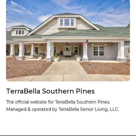
L
Th
by 
TerraBella Southern Pines
The official website for TerraBella Southern Pines.
Managed & operated by TerraBella Senior Living, LLC.