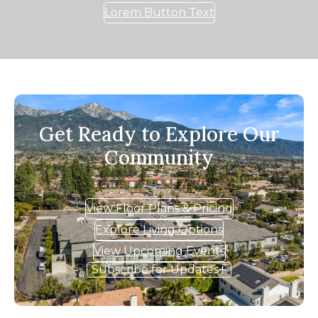
Lorem Button Text
Get Ready to Explore Our
Community
View Floor Plans & Pricing
Explore Living Options
View Upcoming Events
Subscribe for Updates