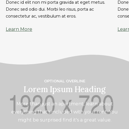
Donec id elit non mi porta gravida at eget metus.
Donec
Donec sed odio dui. Morbi leo risus, porta ac
Donec
consectetur ac, vestibulum at eros.
conse
Learn More
Lear
OPTIONAL OVERLINE
Lorem Ipsum Heading
More than just an apartment, learn about
everything that's included with your rent. You
might be surprised find it's a great value.