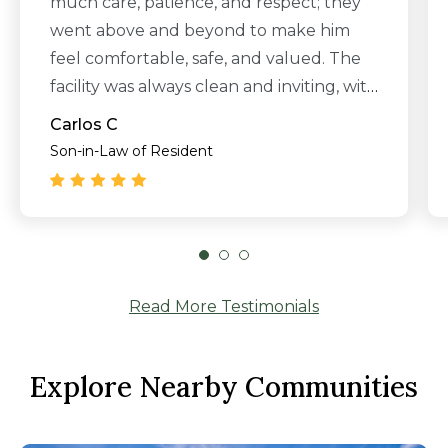
much care, patience, and respect; they
went above and beyond to make him
feel comfortable, safe, and valued. The
facility was always clean and inviting, with
a warm and supportive atmosphere
Carlos C
every time we visited. Our family will
Son-in-Law of Resident
always be grateful for the kindness and
compassion shown to my father-in-law,
and for the peace of mind they gave us
knowing he was cared for with dignity.
We wholeheartedly recommend Allara
Read More Testimonials
to any family looking for a place where
their loved one will be genuinely
cherished."
Explore Nearby Communities